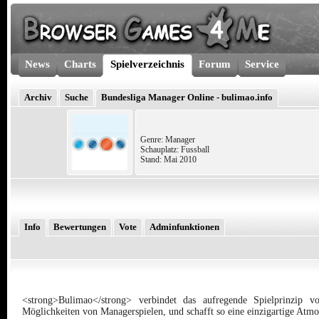
News
Charts
Spielverzeichnis
Forum
Service
Archiv
Suche
Bundesliga Manager Online - bulimao.info
Genre: Manager
Schauplatz: Fussball
Stand: Mai 2010
Info
Bewertungen
Vote
Adminfunktionen
<strong>Bulimao</strong> verbindet das aufregende Spielprinzip 
Möglichkeiten von Managerspielen, und schafft so eine einzigartige Atm