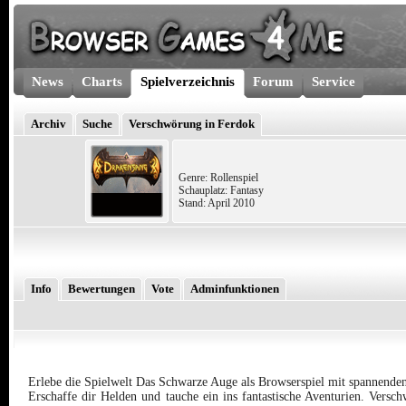
News
Charts
Spielverzeichnis
Forum
Service
Archiv
Suche
Verschwörung in Ferdok
Genre: Rollenspiel
Schauplatz: Fantasy
Stand: April 2010
Info
Bewertungen
Vote
Adminfunktionen
Erlebe die Spielwelt Das Schwarze Auge als Browserspiel mit spannende
Erschaffe dir Helden und tauche ein ins fantastische Aventurien. Versc