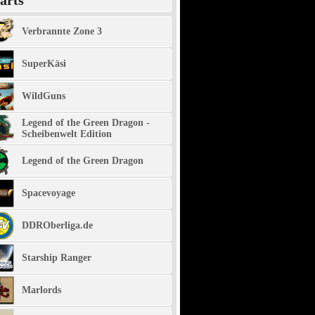
arts
Verbrannte Zone 3
SuperKäsi
WildGuns
Legend of the Green Dragon -
Scheibenwelt Edition
Legend of the Green Dragon
Spacevoyage
DDROberliga.de
Starship Ranger
Marlords