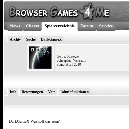
News
Charts
Spielverzeichnis
Forum
Service
Archiv
Suche
DarkGameX
Genre: Strategie
Schauplatz: Weltraum
Stand: April 2010
Info
Bewertungen
Vote
Adminfunktionen
DarkGameX Was soll das sein?