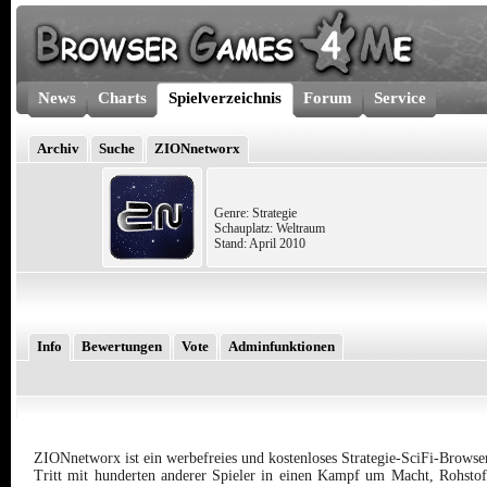
News
Charts
Spielverzeichnis
Forum
Service
Archiv
Suche
ZIONnetworx
Genre: Strategie
Schauplatz: Weltraum
Stand: April 2010
Info
Bewertungen
Vote
Adminfunktionen
ZIONnetworx ist ein werbefreies und kostenloses Strategie-SciFi-Browser
Tritt mit hunderten anderer Spieler in einen Kampf um Macht, Rohsto