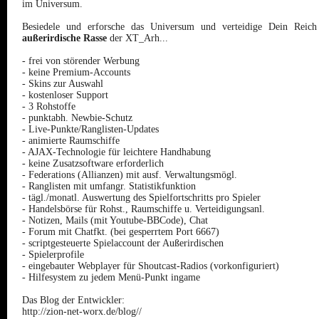
im Universum.
Besiedele und erforsche das Universum und verteidige Dein Reic
außerirdische Rasse
der XT_Arh...
- frei von störender Werbung
- keine Premium-Accounts
- Skins zur Auswahl
- kostenloser Support
- 3 Rohstoffe
- punktabh. Newbie-Schutz
- Live-Punkte/Ranglisten-Updates
- animierte Raumschiffe
- AJAX-Technologie für leichtere Handhabung
- keine Zusatzsoftware erforderlich
- Federations (Allianzen) mit ausf. Verwaltungsmögl.
- Ranglisten mit umfangr. Statistikfunktion
- tägl./monatl. Auswertung des Spielfortschritts pro Spieler
- Handelsbörse für Rohst., Raumschiffe u. Verteidigungsanl.
- Notizen, Mails (mit Youtube-BBCode), Chat
- Forum mit Chatfkt. (bei gesperrtem Port 6667)
- scriptgesteuerte Spielaccount der Außerirdischen
- Spielerprofile
- eingebauter Webplayer für Shoutcast-Radios (vorkonfiguriert)
- Hilfesystem zu jedem Menü-Punkt ingame
Das Blog der Entwickler:
http://zion-net-worx.de/blog//