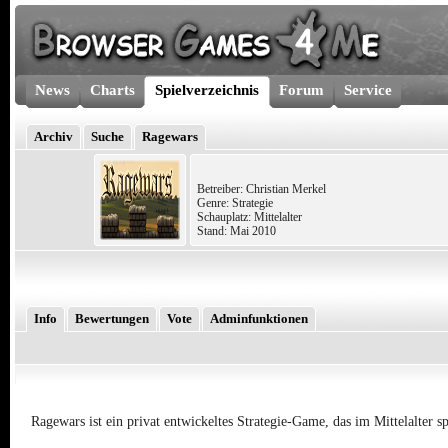
News
Charts
Spielverzeichnis
Forum
Service
Archiv
Suche
Ragewars
Betreiber: Christian Merkel
Genre: Strategie
Schauplatz: Mittelalter
Stand: Mai 2010
Info
Bewertungen
Vote
Adminfunktionen
Ragewars ist ein privat entwickeltes Strategie-Game, das im Mittelalter sp